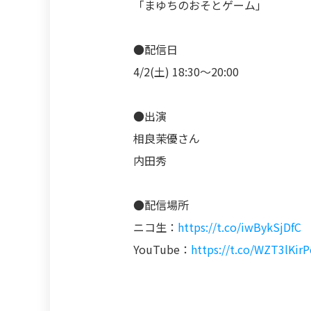
「まゆちのおそとゲーム」
●配信日
4/2(土) 18:30〜20:00
●出演
相良茉優さん
内田秀
●配信場所
ニコ生：
https://t.co/iwBykSjDfC
YouTube：
https://t.co/WZT3lKirP