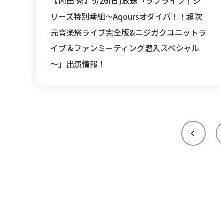
【内田 秀】9/26(日)放送「ラブライブ！シ
リーズ特別番組～Aqoursオダイバ！！超次
元音楽祭ライブ完全版&ニジガクユニットラ
イブ＆ファンミーティング潜入スペシャル
～」出演情報！