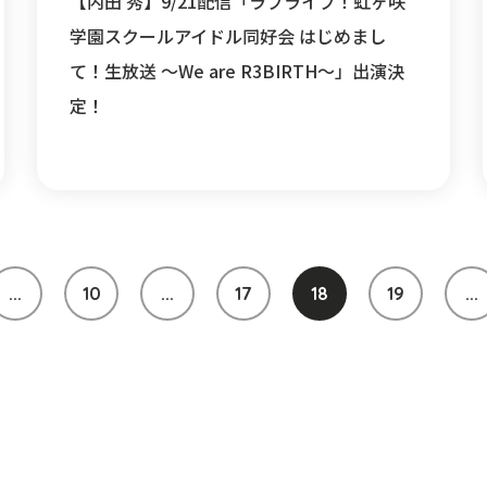
【内田 秀】9/21配信「ラブライブ！虹ヶ咲
学園スクールアイドル同好会 はじめまし
て！生放送 ～We are R3BIRTH～」出演決
定！
...
10
...
17
18
19
...