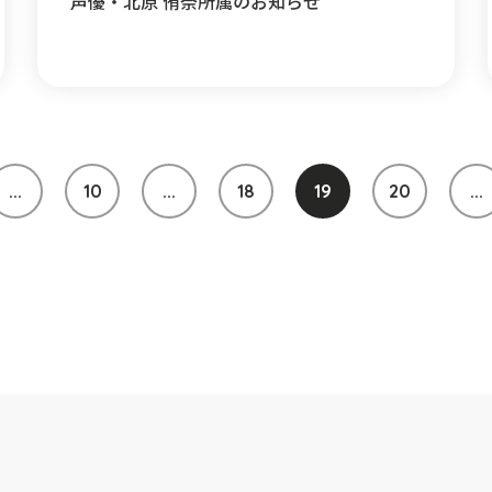
声優・北原 侑奈所属のお知らせ
...
10
...
18
19
20
...