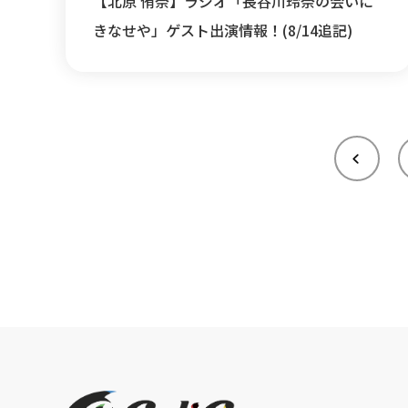
【北原 侑奈】ラジオ「長谷川玲奈の会いに
きなせや」ゲスト出演情報！(8/14追記)